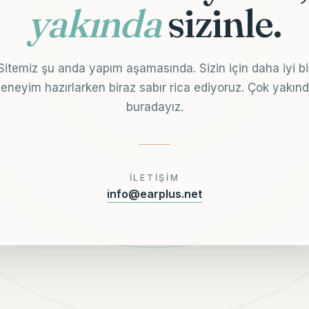
yakında
sizinle.
Sitemiz şu anda yapım aşamasında. Sizin için daha iyi bi
eneyim hazırlarken biraz sabır rica ediyoruz. Çok yakın
buradayız.
İLETIŞIM
info@earplus.net