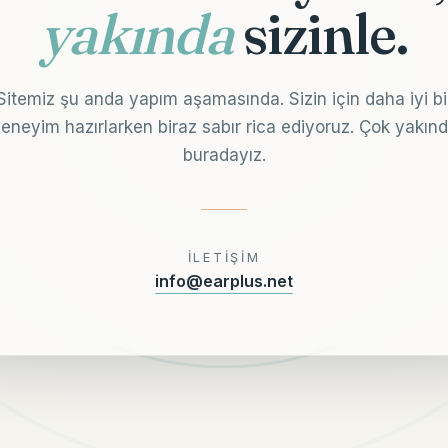
yakında
sizinle.
Sitemiz şu anda yapım aşamasında. Sizin için daha iyi bi
eneyim hazırlarken biraz sabır rica ediyoruz. Çok yakın
buradayız.
İLETIŞIM
info@earplus.net