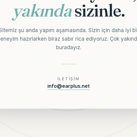
yakında
sizinle.
Sitemiz şu anda yapım aşamasında. Sizin için daha iyi bi
eneyim hazırlarken biraz sabır rica ediyoruz. Çok yakın
buradayız.
İLETIŞIM
info@earplus.net