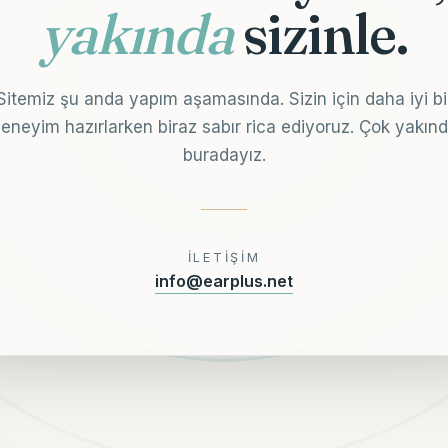
yakında
sizinle.
Sitemiz şu anda yapım aşamasında. Sizin için daha iyi bi
eneyim hazırlarken biraz sabır rica ediyoruz. Çok yakın
buradayız.
İLETIŞIM
info@earplus.net