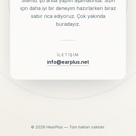
Sitemiz şu anda yapım aşamasında. Sizin
için daha iyi bir deneyim hazırlarken biraz
sabır rica ediyoruz. Çok yakında
buradayız.
İLETIŞIM
info@earplus.net
©
2026
HearPlus — Tüm hakları saklıdır.