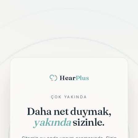
Hear
Plus
ÇOK YAKINDA
Daha net duymak,
yakında
sizinle.