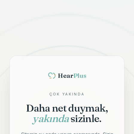
Hear
Plus
ÇOK YAKINDA
Daha net duymak,
yakında
sizinle.