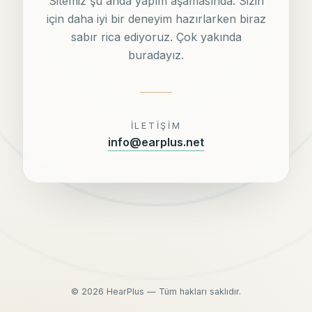
Sitemiz şu anda yapım aşamasında. Sizin
için daha iyi bir deneyim hazırlarken biraz
sabır rica ediyoruz. Çok yakında
buradayız.
İLETIŞIM
info@earplus.net
©
2026
HearPlus — Tüm hakları saklıdır.