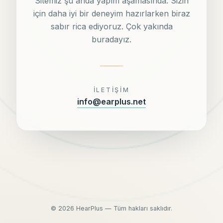
Sitemiz şu anda yapım aşamasında. Sizin
için daha iyi bir deneyim hazırlarken biraz
sabır rica ediyoruz. Çok yakında
buradayız.
İLETIŞIM
info@earplus.net
©
2026
HearPlus — Tüm hakları saklıdır.