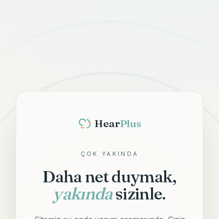
Hear
Plus
ÇOK YAKINDA
Daha net duymak,
yakında
sizinle.