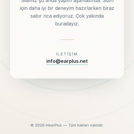
Sitemiz şu anda yapım aşamasında. Sizin
için daha iyi bir deneyim hazırlarken biraz
sabır rica ediyoruz. Çok yakında
buradayız.
İLETIŞIM
info@earplus.net
©
2026
HearPlus — Tüm hakları saklıdır.