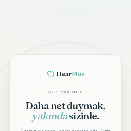
Hear
Plus
ÇOK YAKINDA
Daha net duymak,
yakında
sizinle.