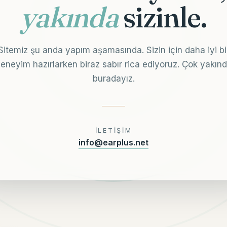
yakında
sizinle.
Sitemiz şu anda yapım aşamasında. Sizin için daha iyi bi
eneyim hazırlarken biraz sabır rica ediyoruz. Çok yakın
buradayız.
İLETIŞIM
info@earplus.net