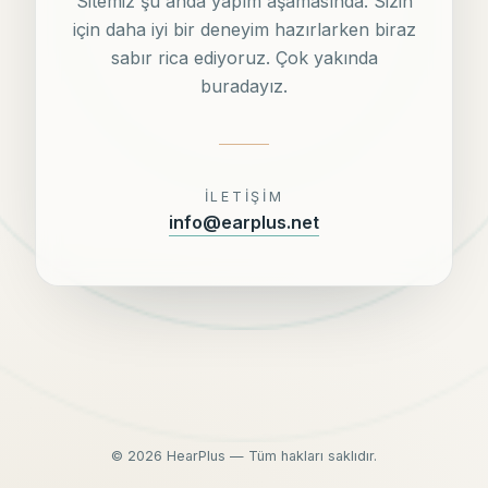
Sitemiz şu anda yapım aşamasında. Sizin
için daha iyi bir deneyim hazırlarken biraz
sabır rica ediyoruz. Çok yakında
buradayız.
İLETIŞIM
info@earplus.net
©
2026
HearPlus — Tüm hakları saklıdır.