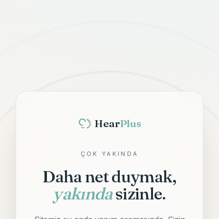
Hear
Plus
ÇOK YAKINDA
Daha net duymak,
yakında
sizinle.