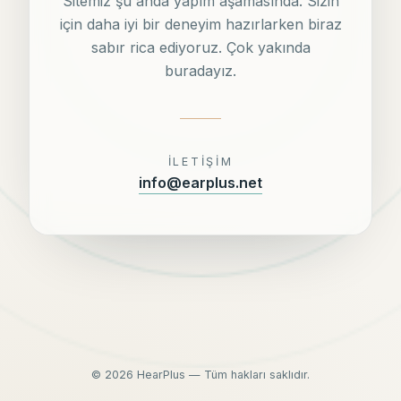
Sitemiz şu anda yapım aşamasında. Sizin
için daha iyi bir deneyim hazırlarken biraz
sabır rica ediyoruz. Çok yakında
buradayız.
İLETIŞIM
info@earplus.net
©
2026
HearPlus — Tüm hakları saklıdır.