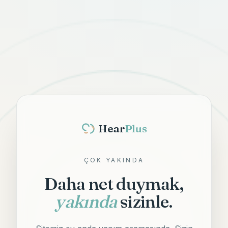
Hear
Plus
ÇOK YAKINDA
Daha net duymak,
yakında
sizinle.