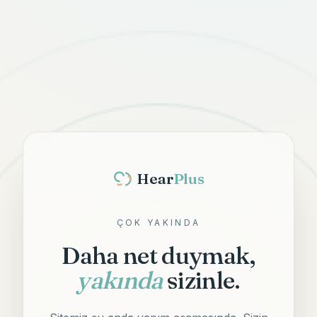
Hear
Plus
ÇOK YAKINDA
Daha net duymak,
yakında
sizinle.