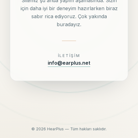
Sitemiz şu anda yapım aşamasında. Sizin
için daha iyi bir deneyim hazırlarken biraz
sabır rica ediyoruz. Çok yakında
buradayız.
İLETIŞIM
info@earplus.net
©
2026
HearPlus — Tüm hakları saklıdır.