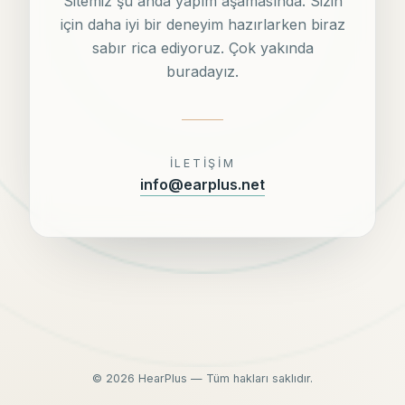
Sitemiz şu anda yapım aşamasında. Sizin
için daha iyi bir deneyim hazırlarken biraz
sabır rica ediyoruz. Çok yakında
buradayız.
İLETIŞIM
info@earplus.net
©
2026
HearPlus — Tüm hakları saklıdır.