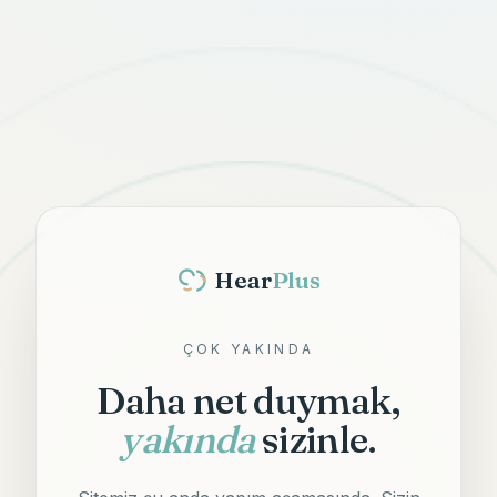
Hear
Plus
ÇOK YAKINDA
Daha net duymak,
yakında
sizinle.