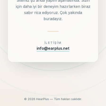
Sitemiz şu anda yapım aşamasında. Sizin
için daha iyi bir deneyim hazırlarken biraz
sabır rica ediyoruz. Çok yakında
buradayız.
İLETIŞIM
info@earplus.net
©
2026
HearPlus — Tüm hakları saklıdır.