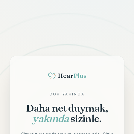
Hear
Plus
ÇOK YAKINDA
Daha net duymak,
yakında
sizinle.