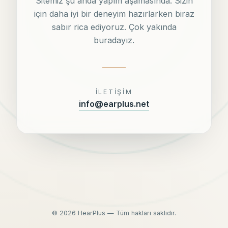
Sitemiz şu anda yapım aşamasında. Sizin
için daha iyi bir deneyim hazırlarken biraz
sabır rica ediyoruz. Çok yakında
buradayız.
İLETIŞIM
info@earplus.net
©
2026
HearPlus — Tüm hakları saklıdır.