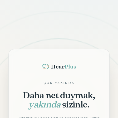
Hear
Plus
ÇOK YAKINDA
Daha net duymak,
yakında
sizinle.